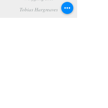
Tobias Hargreaves
Melinda Rhodes
Katlyn Cross
14 rue Lespy, 64 000 Pau
Tel :
05 59 27 72 60
gravocadre64@gmail.com
Gravocadre, une marque de l'établissement
Gravoplast
© 2021 par CAP avec
Wix