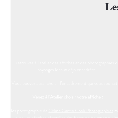
Le
Retrouvez à l'atelier des affiches et des photographies d
paysages locaux déjà encadrées.
Vous pouvez aussi choisir l'encadrement qui vous souhait
Venez à l'Atelier choisir votre affiche :
les photographie de
Céline Garcia Chali Photographies
m
aussi les affiches officielles des Fêtes de Bayonne ou le