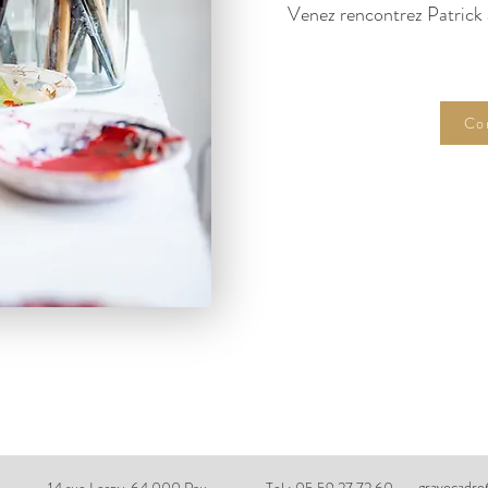
Venez rencontrez Patrick à
Co
gravocadr