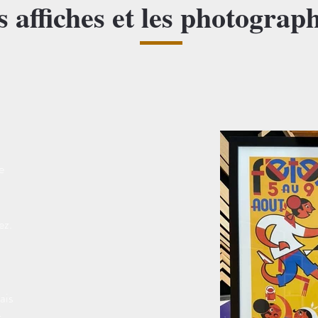
s affiches et les photograph
e
ez.
ais
s