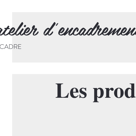
telier d'encadremen
CADRE
Les produ