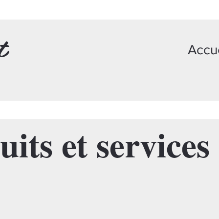
t
Accue
its et services