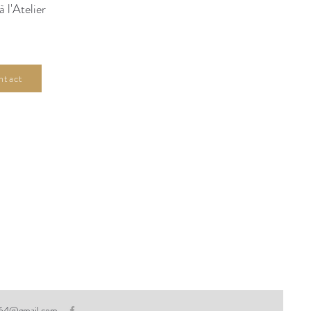
 l'Atelier
ntact
e64@gmail.com