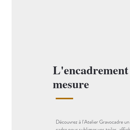
L'encadrement
mesure
Découvrez à l'Atelier Gravocadre un 
cadre pour sublimer vos toiles, affic